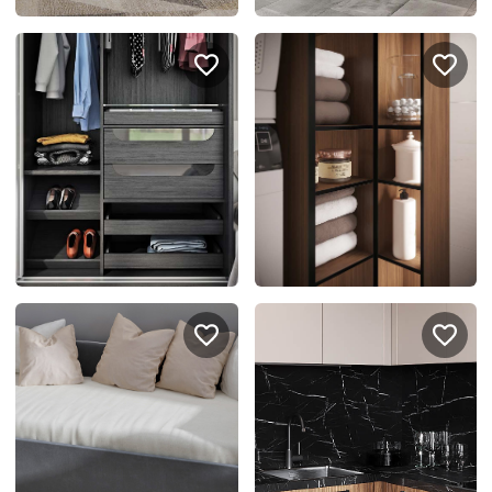
спроектировать мебель в
стекла для гардеробн
ванной, чтобы не открывать
которые покажут всё в
ящики сто раз
лучшем виде
5
4314
5
2995
Услуги
Покупателям
Дизайн-проект
Акции
Замер помещения
Вопросы и ответы
Кредит и рассрочка
Документация
Сборка и установка
Кухни на заказ
Гарантии
Цены
Доставка
Блог