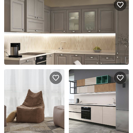
Портфолио проектов
Галерея
интерьеров
Найдите своё
вдохновение
Блог
Правило мокрых рук: как
Витрина как в бутике: 