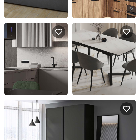
Подключение техники
Портфолио проектов
Способы оплаты
Индивидуальный
технический проект
Корпоративным клиентам
Салоны продаж
Рассрочка онлайн
О компании
Отзывы
Москва и МО
Казань
Санкт-Петербург
Нижний Новгород
© 1996-2026 Фабрика мебели «Стильные Кухни»