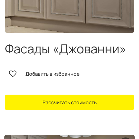
техника
и скидки
Специальные
предложения
Салоны продаж
Десятки образцов в каждом салоне
Фасады «Джованни»
Добавить в избранное
О компании
Корпоративным
Дизайнерам
клиентам
интерьеров
Рассчитать стоимость