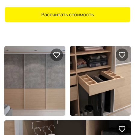
Рассчитать стоимость
Портфолио проектов
Галерея
интерьеров
Найдите своё
вдохновение
Блог
Правило мокрых рук: как
Витрина как в бутике: 