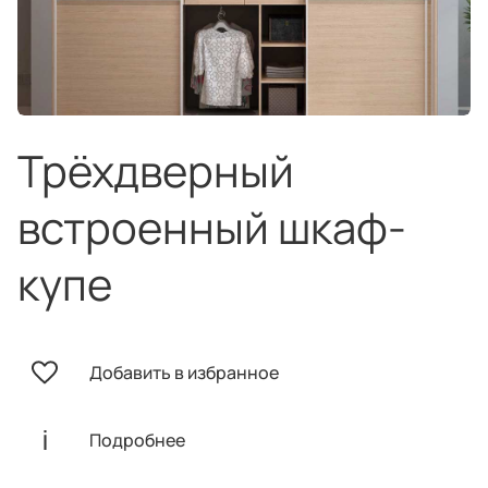
техника
и скидки
Специальные
предложения
Салоны продаж
Десятки образцов в каждом салоне
Трёхдверный
встроенный шкаф-
купе
О компании
Корпоративным
Дизайнерам
клиентам
интерьеров
Добавить в избранное
Подробнее