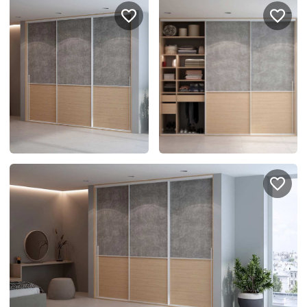
Подключение техники
Портфолио проектов
Способы оплаты
Индивидуальный
технический проект
Корпоративным клиентам
Салоны продаж
Рассрочка онлайн
О компании
Отзывы
Москва и МО
Казань
Санкт-Петербург
Нижний Новгород
© 1996-2026 Фабрика мебели «Стильные Кухни»