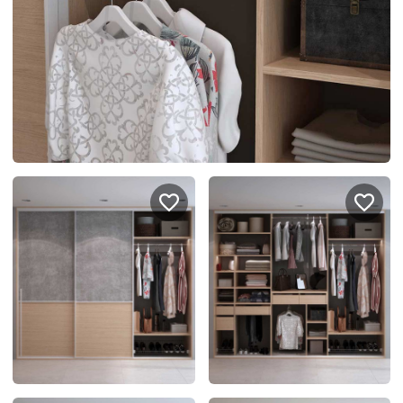
спроектировать мебель в
стекла для гардеробн
ванной, чтобы не открывать
которые покажут всё в
ящики сто раз
лучшем виде
5
4314
5
2995
Услуги
Покупателям
Дизайн-проект
Акции
Замер помещения
Вопросы и ответы
Кредит и рассрочка
Документация
Сборка и установка
Кухни на заказ
Гарантии
Цены
Доставка
Блог