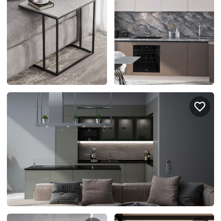
Подключение техники
Портфолио проектов
Способы оплаты
Индивидуальный
технический проект
Корпоративным клиентам
Салоны продаж
Рассрочка онлайн
О компании
Отзывы
Москва и МО
Казань
Санкт-Петербург
Нижний Новгород
© 1996-2026 Фабрика мебели «Стильные Кухни»