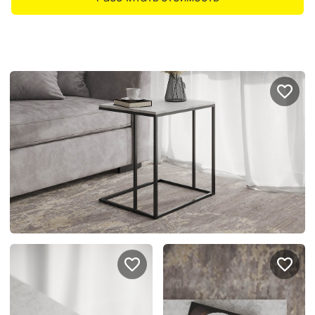
Портфолио проектов
Галерея
интерьеров
Найдите своё
вдохновение
Блог
Правило мокрых рук: как
Витрина как в бутике: 