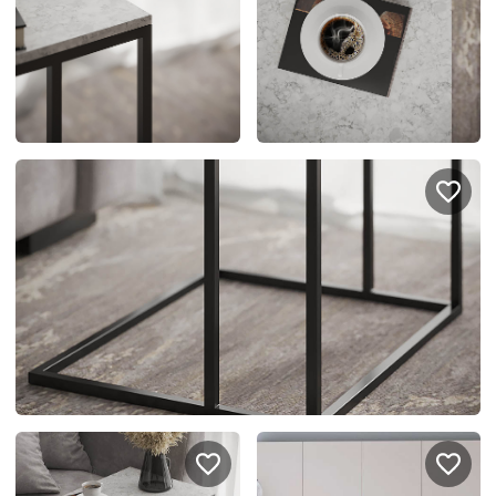
спроектировать мебель в
стекла для гардеробн
ванной, чтобы не открывать
которые покажут всё в
ящики сто раз
лучшем виде
5
4314
5
2995
Услуги
Покупателям
Дизайн-проект
Акции
Замер помещения
Вопросы и ответы
Кредит и рассрочка
Документация
Сборка и установка
Кухни на заказ
Гарантии
Цены
Доставка
Блог