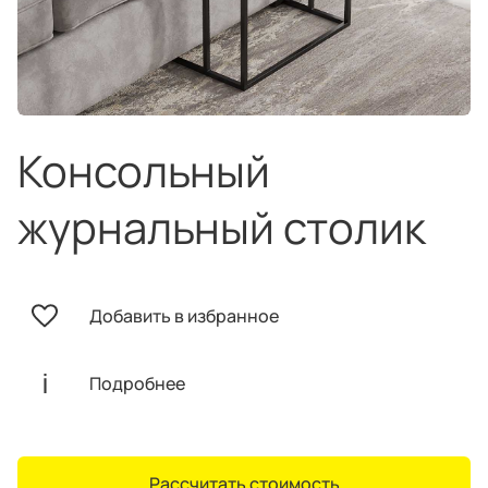
техника
и скидки
Специальные
предложения
Салоны продаж
Десятки образцов в каждом салоне
Консольный
журнальный столик
О компании
Корпоративным
Дизайнерам
Добавить в избранное
клиентам
интерьеров
Подробнее
Рассчитать стоимость