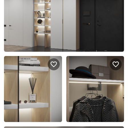
спроектировать мебель в
стекла для гардеробн
ванной, чтобы не открывать
которые покажут всё в
ящики сто раз
лучшем виде
5
4314
5
2995
Услуги
Покупателям
Дизайн-проект
Акции
Замер помещения
Вопросы и ответы
Кредит и рассрочка
Документация
Сборка и установка
Кухни на заказ
Гарантии
Цены
Доставка
Блог