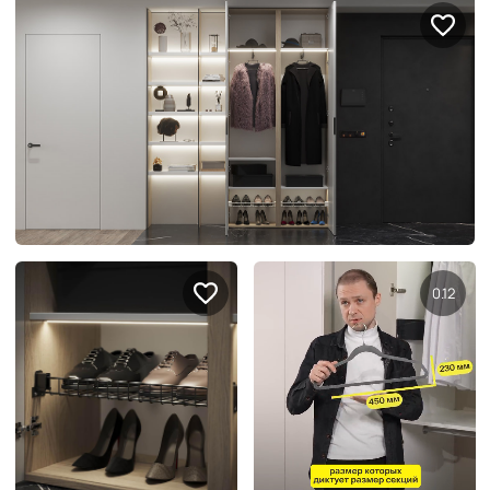
Подключение техники
Портфолио проектов
Способы оплаты
Индивидуальный
технический проект
Корпоративным клиентам
Салоны продаж
Рассрочка онлайн
О компании
Отзывы
0.12
Москва и МО
Казань
Санкт-Петербург
Нижний Новгород
© 1996-2026 Фабрика мебели «Стильные Кухни»