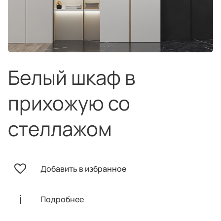
техника
и скидки
Специальные
предложения
Салоны продаж
Десятки образцов в каждом салоне
Белый шкаф в
прихожую со
стеллажом
О компании
Корпоративным
Дизайнерам
клиентам
интерьеров
Добавить в избранное
Подробнее