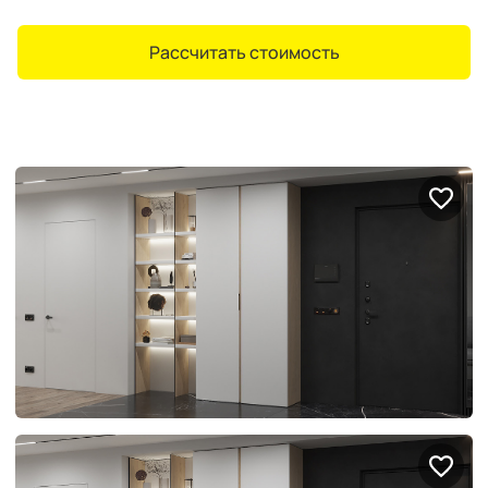
Рассчитать стоимость
Портфолио проектов
Галерея
интерьеров
Найдите своё
вдохновение
Блог
Правило мокрых рук: как
Витрина как в бутике: 