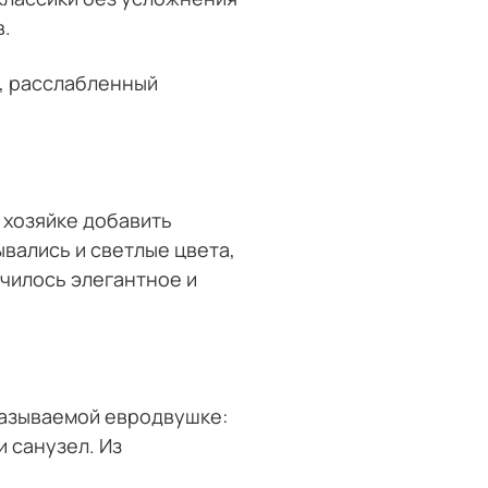
в.
й, расслабленный
 хозяйке добавить
ывались и светлые цвета,
училось элегантное и
 называемой евродвушке:
и санузел. Из