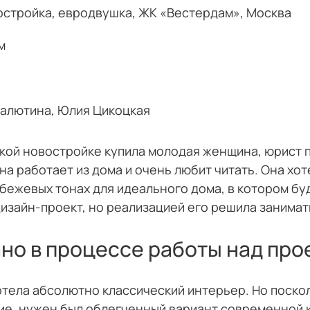
остройка, евродвушка, ЖК «Вестердам», Москва
м
Малютина, Юлия Цикоцкая
ской новостройке купила молодая женщина, юрист п
на работает из дома и очень любит читать. Она хо
бежевых тонах для идеального дома, в котором бу
изайн-проект, но реализацией его решила занимат
но в процессе работы над про
отела абсолютно классический интерьер. Но поско
кие, нужен был облегченный вариант современной 