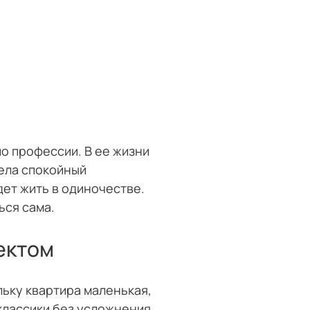
о профессии. В ее жизни
тела спокойный
дет жить в одиночестве.
ься сама.
ектом
льку квартира маленькая,
классики без усложнения