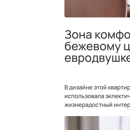
Зона комфо
бежевому ц
евродвушк
В дизайне этой кварти
использовала эклекти
жизнерадостный инте