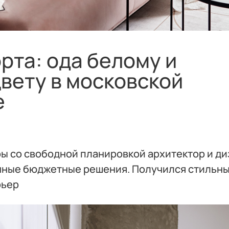
рта: ода белому и
вету в московской
е
ры со свободной планировкой архитектор и д
чные бюджетные решения. Получился стильны
рьер