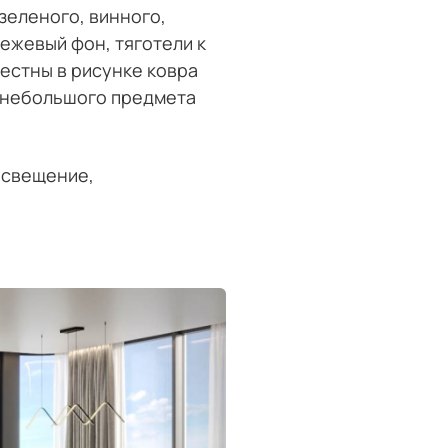
зеленого, винного,
бежевый фон, тяготели к
естны в рисунке ковра
и небольшого предмета
освещение,