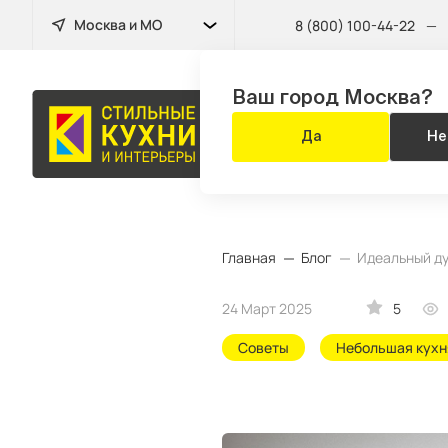
Москва и МО
8 (800) 100-44-22
—
Ваш город Москва?
КУХНЯ
Да
Не
ЗА 14 ДНЕЙ
Главная
Блог
Идеальный ду
24 Март 2025
5
Советы
Небольшая кухн