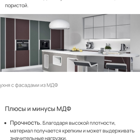
пористой.
Подключение техники
Портфолио проектов
Способы оплаты
Индивидуальный
технический проект
Корпоративным клиентам
Салоны продаж
Рассрочка онлайн
О компании
Отзывы
ухня с фасадами из МДФ
Москва и МО
Казань
Санкт-Петербург
Нижний Новгород
Плюсы и минусы МДФ
Прочность.
Благодаря высокой плотности,
© 1996-2026 Фабрика мебели «Стильные Кухни»
материал получается крепким и может выдерживать
значительные нагрузки.