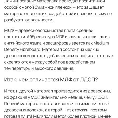
Ламинирование материала проводят пропитанной
спроектировать мебель в
стекла для гардеробн
особой смолой бумажной пленкой — это защищает
ванной, чтобы не открывать
которые покажут всё в
материал от внешних воздействий и позволяет ему не
ящики сто раз
лучшем виде
разбухать от влажности.
5
4314
5
2995
МДФ — древесноволокнистая плита средней
плотности. Аббревиатура MDF изначально пришла из
английского языка и расшифровывается как Medium
Услуги
Покупателям
Density Fibreboard. Материал состоит из мелких
древесных волокон с добавлением парафина, которые
Дизайн-проект
Акции
скрепляются между собой под воздействием
температуры и высокого давления.
Замер помещения
Вопросы и ответы
Итак, чем отличается МДФ от ЛДСП?
Кредит и рассрочка
Документация
И тот, и другой материал производится из древесины,
Сборка и установка
Кухни на заказ
но фракция у МДФ значительно мельче, чем у ЛДСП.
Гарантии
Цены
Первый материал изготавливается из измельченных
древесных волокон, а второй — из стружки, поэтому
Доставка
Блог
готовая плита МДФ получается более плотной, менее