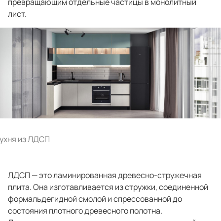
превращающим отдельные частицы в монолитный
лист.
Портфолио проектов
Галерея
интерьеров
Найдите своё
вдохновение
Блог
ухня из ЛДСП
ЛДСП — это ламинированная древесно-стружечная
плита. Она изготавливается из стружки, соединенной
формальдегидной смолой и спрессованной до
состояния плотного древесного полотна.
Правило мокрых рук: как
Витрина как в бутике: 