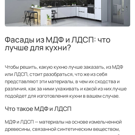
техника
и скидки
Специальные
предложения
Салоны продаж
Десятки образцов в каждом салоне
Фасады из МДФ и ЛДСП: что
лучше для кухни?
Чтобы решить, какую кухню лучше заказать, из МДФ
или ЛДСП, стоит разобраться, что же из себя
представляют эти материалы, в чем их сходства и
О компании
Корпоративным
Дизайнерам
клиентам
интерьеров
различия, как за ними ухаживать и какой из них лучше
подойдет для изготовления кухни в вашем случае.
Что такое МДФ и ЛДСП
МДФ и ЛДСП — материалы на основе измельченной
древесины, связанной синтетическим веществом,